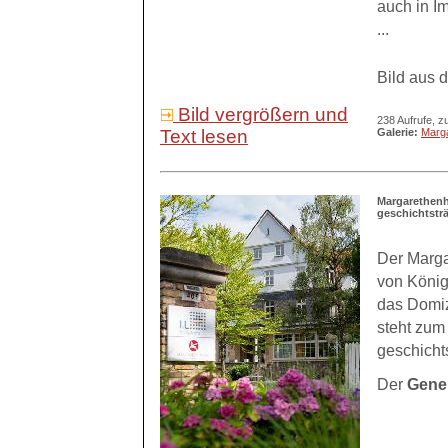
auch in I
...
Bild aus 
Bild vergrößern und
238 Aufrufe, z
Text lesen
Galerie:
Marg
Margarethenh
geschichtstr
Der Marga
von König
das Domiz
steht zum
geschicht
Der
Gene