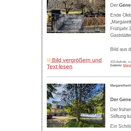
Der
Gene
Ende Okto
„Margaret
Frühjahr 2
Gaststätt
Bild aus 
Bild vergrößern und
333 Aufrufe, z
Text lesen
Galerie:
Marg
Margarethenho
Der Gener
Der frühe
Stiftung k
Ein Schil