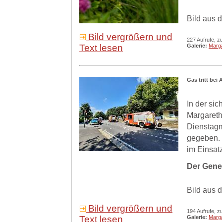
Bild aus 
Bild vergrößern und
227 Aufrufe, z
Text lesen
Galerie:
Marg
Gas tritt bei
In der si
Margareth
Dienstagm
gegeben. 
im Einsatz
Der Gener
Bild aus 
Bild vergrößern und
194 Aufrufe, z
Text lesen
Galerie:
Marg