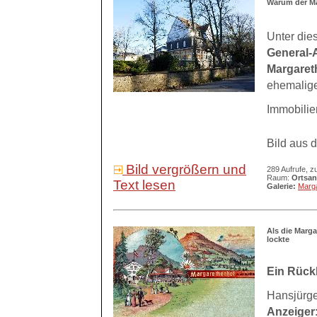
Warum der Ma
Unter dies
General-
Margaret
ehemalige
Immobilien
Bild aus 
Bild vergrößern und
289 Aufrufe, z
Raum:
Ortsan
Text lesen
Galerie:
Marg
Als die Marg
lockte
Ein Rückb
Hansjürge
Anzeiger