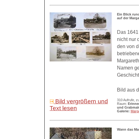
Ein Blick ru
auf der Marg
Das 1641 
nicht nur
den von d
betriebene
Margareth
Namen geg
Geschichte
Bild aus 
Bild vergrößern und
310 Aufrufe, z
Raum:
Erinne
Text lesen
und Grabmal
Galerie:
Marg
Wann das Mar