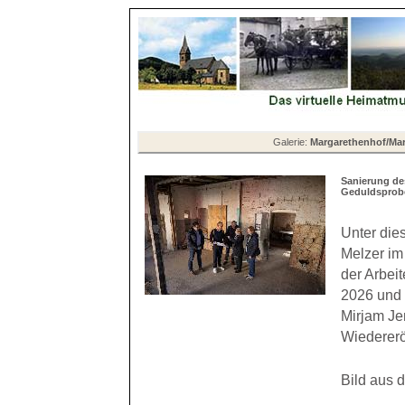
Galerie:
Margarethenhof/Ma
Sanierung de
Geduldsprob
Unter die
Melzer i
der Arbei
2026 und 
Mirjam Je
Wiedereröf
Bild aus 